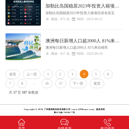
加勒比岛国稳居2023年投资入籍项目
排名前五
加勒比岛国稳居2023年投资入籍项目排名前五
阅读：875 次
时间：2023-09-21
澳洲每日新增人口超2000人 81%来自
移民
澳洲每日新增人口超2000人 81%来自移民
阅读：817 次
时间：2023-09-20
4
首页
上一页
1
2
3
5
6
...
7
8
16
17
下一页
尾页
共
17
页
167
条数据
Copyright © 2020 广州精英商务咨询有限公司（www.GPMexpo.com） 版权所有
粤ICP备17089677号
首页
在线咨询
电话咨询