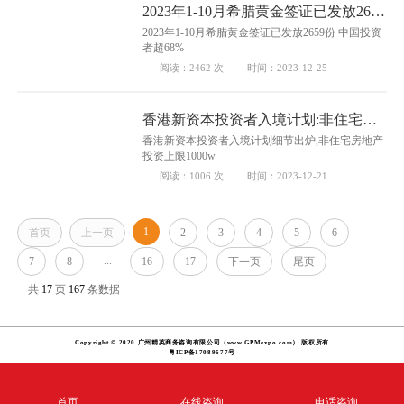
2023年1-10月希腊黄金签证已发放2659
份 中国投资者超68%
2023年1-10月希腊黄金签证已发放2659份 中国投资
者超68%
阅读：2462 次
时间：2023-12-25
香港新资本投资者入境计划:非住宅房
地产投资上限1000w
香港新资本投资者入境计划细节出炉,非住宅房地产
投资上限1000w
阅读：1006 次
时间：2023-12-21
1
首页
上一页
2
3
4
5
6
...
7
8
16
17
下一页
尾页
共
17
页
167
条数据
Copyright © 2020 广州精英商务咨询有限公司（www.GPMexpo.com） 版权所有
粤ICP备17089677号
首页
在线咨询
电话咨询