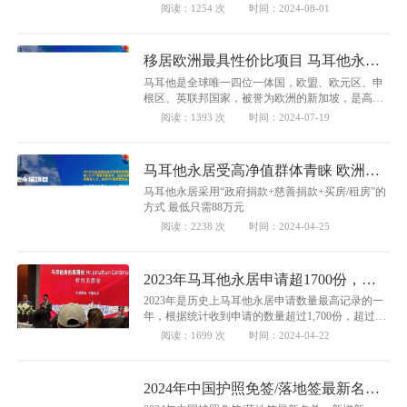
康保险单
阅读：1254 次
时间：2024-08-01
移居欧洲最具性价比项目 马耳他永居
投资计划介绍
马耳他是全球唯一四位一体国，欧盟、欧元区、申
根区、英联邦国家，被誉为欧洲的新加坡，是高资
产人士青睐的投资移民所在地。
阅读：1393 次
时间：2024-07-19
马耳他永居受高净值群体青睐 欧洲国
家移民增速排第一
马耳他永居采用“政府捐款+慈善捐款+买房/租房”的
方式 最低只需88万元
阅读：2238 次
时间：2024-04-25
2023年马耳他永居申请超1700份，超
以往5年总和
2023年是历史上马耳他永居申请数量最高记录的一
年，根据统计收到申请的数量超过1,700份，超过了
以往5年的申请总和。而在2023年里，批准了大约
阅读：1699 次
时间：2024-04-22
600份申请。期待2024年的申请人数会超过去年，同
时也正在进行部门重组，以能够处理更多的申请和
满足更大的需求量。
2024年中国护照免签/落地签最新名
单，新增新、马、泰